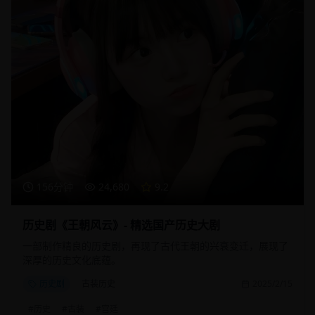
156分钟
24,680
9.2
历史剧《王朝风云》- 精选国产历史大剧
一部制作精良的历史剧，再现了古代王朝的兴衰变迁，展现了
深厚的历史文化底蕴。
历史剧
古装历史
2025/2/15
#
历史
#
古装
#
宫廷