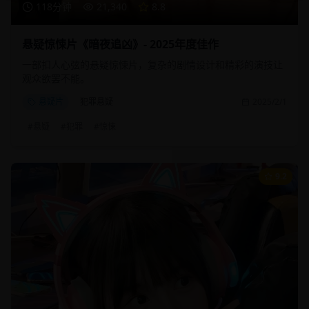
118分钟
21,340
8.8
悬疑惊悚片《暗夜追凶》- 2025年度佳作
一部扣人心弦的悬疑惊悚片，复杂的剧情设计和精彩的演技让
观众欲罢不能。
悬疑片
犯罪悬疑
2025/2/1
#
悬疑
#
犯罪
#
惊悚
9.2