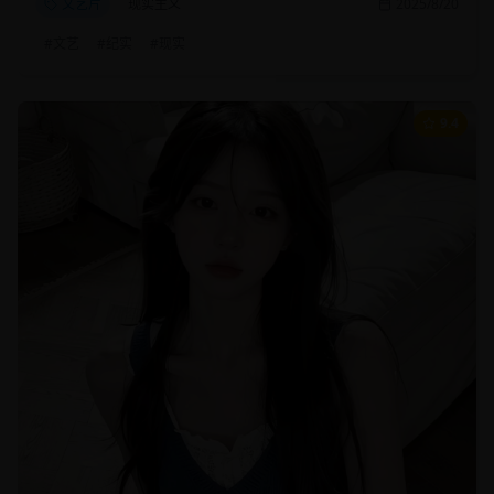
文艺片
现实主义
2025/8/20
#
文艺
#
纪实
#
现实
9.4