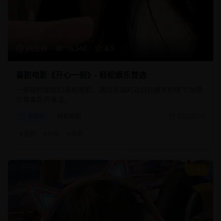
88分钟
16,540
8.5
喜剧电影《开心一刻》- 轻松娱乐首选
一部轻松幽默的喜剧电影，通过诙谐的对白和搞笑的情节为观
众带来欢声笑语。
喜剧片
轻松喜剧
2025/2/10
#
喜剧
#
轻松
#
搞笑
9.2