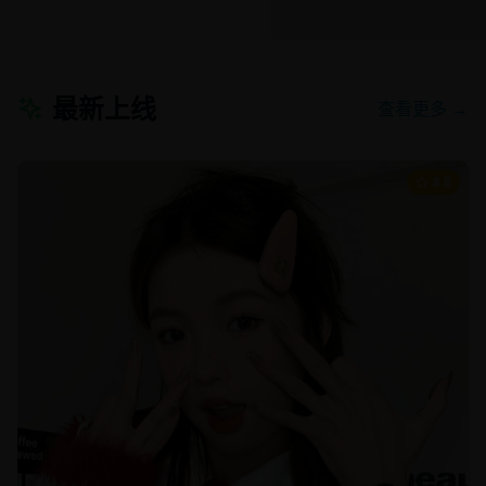
最新上线
查看更多 →
8.8