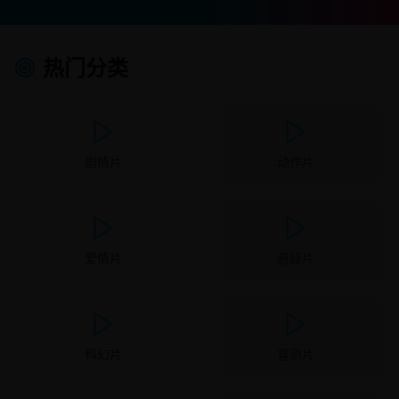
热门分类
剧情片
动作片
爱情片
悬疑片
科幻片
喜剧片