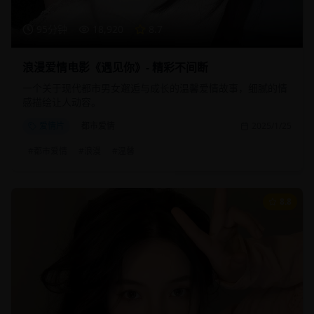
95分钟
18,920
8.7
浪漫爱情电影《遇见你》- 精彩不间断
一个关于现代都市男女邂逅与成长的温馨爱情故事，细腻的情
感描绘让人动容。
爱情片
都市爱情
2025/1/25
#
都市爱情
#
浪漫
#
温馨
8.8