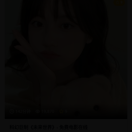
9
142分钟
19,870
9
科幻巨制《未来世界》- 免费电影在线