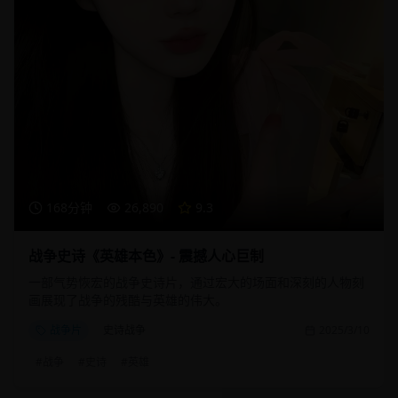
168分钟
26,890
9.3
战争史诗《英雄本色》- 震撼人心巨制
一部气势恢宏的战争史诗片，通过宏大的场面和深刻的人物刻
画展现了战争的残酷与英雄的伟大。
战争片
史诗战争
2025/3/10
#
战争
#
史诗
#
英雄