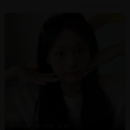
8.6
102分钟
17,890
8.6