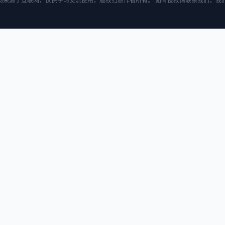
均来源于互联网，仅供学习交流使用，版权归原作者所有。 如有侵权请联系我们，我们